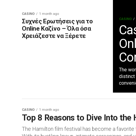
CASINO
1 month ago
CASINO
Συχνές Ερωτήσεις για το
Cas
Online Καζίνο – Όλα όσα
Χρειάζεστε να Ξέρετε
Onl
Co
The wor
distinc
convenie
CASINO
1 month ago
Top 8 Reasons to Dive Into the 
The Hamilton film festival has become a favorite f