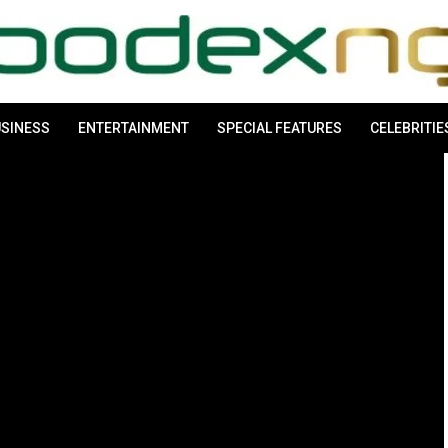
SINESS
ENTERTAINMENT
SPECIAL FEATURES
CELEBRITIE