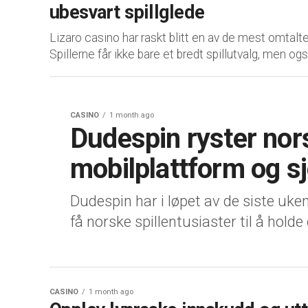
ubesvart spillglede
Lizaro casino har raskt blitt en av de mest omtal
Spillerne får ikke bare et bredt spillutvalg, men også
CASINO
1 month ago
Dudespin ryster nor
mobilplattform og s
Dudespin har i løpet av de siste uke
få norske spillentusiaster til å hold
CASINO
1 month ago