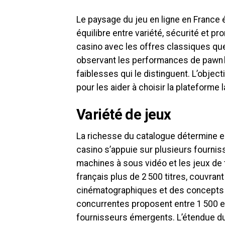
Le paysage du jeu en ligne en France 
équilibre entre variété, sécurité et 
casino avec les offres classiques que
observant les performances de pawn be
faiblesses qui le distinguent. L’object
pour les aider à choisir la plateforme 
Variété de jeux
La richesse du catalogue détermine en 
casino s’appuie sur plusieurs fournis
machines à sous vidéo et les jeux de 
français plus de 2 500 titres, couvra
cinématographiques et des concepts o
concurrentes proposent entre 1 500 et
fournisseurs émergents. L’étendue du 