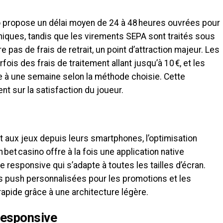
no propose un délai moyen de 24 à 48 heures ouvrées pour
oniques, tandis que les virements SEPA sont traités sous
e pas de frais de retrait, un point d’attraction majeur. Les
fois des frais de traitement allant jusqu’à 10 €, et les
e à une semaine selon la méthode choisie. Cette
nt sur la satisfaction du joueur.
 aux jeux depuis leurs smartphones, l’optimisation
 bet casino offre à la fois une application native
te responsive qui s’adapte à toutes les tailles d’écran.
ns push personnalisées pour les promotions et les
‑rapide grâce à une architecture légère.
 responsive