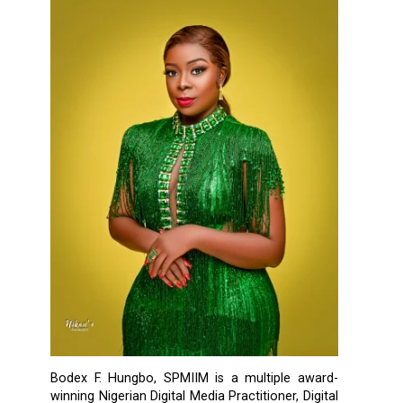
Bodex F. Hungbo, SPMIIM is a multiple award-
winning Nigerian Digital Media Practitioner, Digital