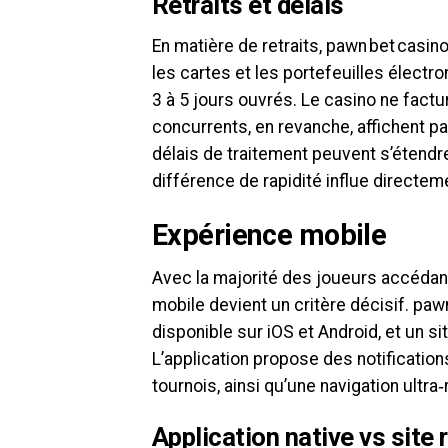
Retraits et délais
En matière de retraits, pawn bet casi
les cartes et les portefeuilles électr
3 à 5 jours ouvrés. Le casino ne factur
concurrents, en revanche, affichent par
délais de traitement peuvent s’étendr
différence de rapidité influe directeme
Expérience mobile
Avec la majorité des joueurs accédant
mobile devient un critère décisif. pawn
disponible sur iOS et Android, et un si
L’application propose des notificatio
tournois, ainsi qu’une navigation ultra
Application native vs site