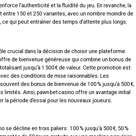
force l’authenticité et la fluidité du jeu. En revanche, la
t entre 150 et 250 variantes, avec un nombre moindre de
 ce qui peut entraîner des temps d’attente plus longs.
ôle crucial dans la décision de choisir une plateforme.
 offre de bienvenue généreuse qui combine un bonus de
totalisant jusqu’à 1 500 € de valeur. Cette promotion est
 avec des conditions de mise raisonnables. Les
souvent des bonus de bienvenue de 100 % jusqu’à 500 €,
limités. Ainsi, pawn bet casino offre un avantage initial
r la période d’essai pour les nouveaux joueurs.
 se décline en trois paliers : 100 % jusqu’à 500 €, 50 %