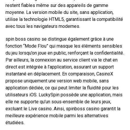
restent fiables même sur des appareils de gamme
moyenne. La version mobile du site, sans application,
utilise la technologie HTML5, garantissant la compatibilité
avec tous les navigateurs modernes.
spin boss casino se distingue également grâce à une
fonction “Mode Flou” qui masque les éléments sensibles
du jeu lorsqu’on joue en public, renforçant la confidentialité.
Par ailleurs, la connexion au service client via le chat en
direct est intégrée à l’application, assurant un support
instantané en déplacement. En comparaison, CasinoX
propose uniquement une version web mobile, sans
application dédiée, ce qui peut limiter la fluidité pour les
utilisateurs iOS. LuckySpin possède une application, mais
elle ne supporte qu’un sous‑ensemble de leurs jeux,
excluant le Live casino. Ainsi, spinboss casino garantit la
meilleure expérience mobile parmi les alternatives
étudiées.