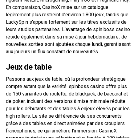
En comparaison, CasinoX mise sur un catalogue
légèrement plus restreint d’environ 1 800 jeux, tandis que
LuckySpin s’appuie fortement sur les titres exclusifs de
leurs studios partenaires. L’avantage de spin boss casino
réside également dans sa mise à jour hebdomadaire : de
nouvelles sorties sont ajoutées chaque lundi, garantissant
aux joueurs un flux constant de nouveautés.
Jeux de table
Passons aux jeux de table, où la profondeur stratégique
compte autant que la variété. spinboss casino offre plus
de 150 variantes de roulette, de blackjack, de baccarat et
de poker, incluant des versions à mise minimale réduite
pour les débutants et des tables à enjeux élevés pour les
high rollers. Le site se différencie de ses concurrents
grâce à des tables en direct animées par des croupiers
francophones, ce qui améliore l’immersion. CasinoX