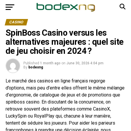
CASINO
SpinBoss Casino versus les
alternatives majeures : quel site
de jeu choisir en 2024 ?
Published
1 month ago
on
June 30, 2026 4:04 pm
By
bodexng
Le marché des casinos en ligne français regorge
d’options, mais peu d’entre elles offrent le même mélange
d’ergonomie, de catalogue de jeux et de promotions que
spinboss casino. En discutant de la concurrence, on
retrouve souvent des plateformes comme CasinoX,
LuckySpin ou RoyalPlay qui, chacune à leur manière,
tentent de séduire les joueurs. Pour aider les parieurs
francophones à prendre une décision éclairée, nous