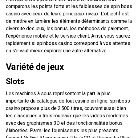
comparons les points forts et les faiblesses de spin boss
casino avec ceux de leurs principaux rivaux. L’objectif est
de mettre en lumière les éléments déterminants comme la
diversité des jeux, les bonus, les méthodes de paiement,
l’expérience mobile et le service client. Ainsi, vous saurez
rapidement si spinboss casino correspond à vos attentes
ou s’il vaut mieux explorer une autre alternative.
Variété de jeux
Slots
Les machines à sous représentent la part la plus
importante du catalogue de tout casino en ligne. spinboss
casino propose plus de 2 500 titres, couvrant aussi bien
les classiques à trois rouleaux que les vidéos modernes
avec des graphismes 3D et des fonctionnalités bonus
élaborées. Parmi les fournisseurs les plus présents
figurent NetEnt, Microgaming, Play’n GO et Pragmatic Play.