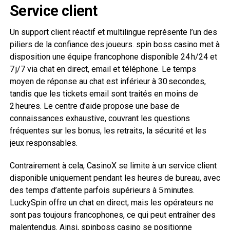
Service client
Un support client réactif et multilingue représente l’un des
piliers de la confiance des joueurs. spin boss casino met à
disposition une équipe francophone disponible 24 h/24 et
7 j/7 via chat en direct, email et téléphone. Le temps
moyen de réponse au chat est inférieur à 30 secondes,
tandis que les tickets email sont traités en moins de
2 heures. Le centre d’aide propose une base de
connaissances exhaustive, couvrant les questions
fréquentes sur les bonus, les retraits, la sécurité et les
jeux responsables.
Contrairement à cela, CasinoX se limite à un service client
disponible uniquement pendant les heures de bureau, avec
des temps d’attente parfois supérieurs à 5 minutes.
LuckySpin offre un chat en direct, mais les opérateurs ne
sont pas toujours francophones, ce qui peut entraîner des
malentendus. Ainsi, spinboss casino se positionne