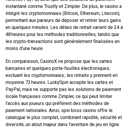
instantané comme Trustly et Zimpler. De plus, le casino a
intégré les cryptomonnaies (Bitcoin, Ethereum, Litecoin),
permettant aux parieurs de déposer et retirer leurs gains
en quelques minutes. Les délais de retrait varient de 24 à
48 heures pour les méthodes traditionnelles, tandis que
les crypto‑transactions sont généralement finalisées en
moins d’une heure.
En comparaison, CasinoX ne propose que les cartes
bancaires et quelques porte‑feuilles électroniques,
excluant les cryptomonnaies ; les retraits y prennent en
moyenne 72 heures. LuckySpin accepte les cartes et
PayPal, mais ne supporte pas les solutions de paiement
locale françaises comme Zimpler, ce qui peut limiter
l’accès aux joueurs qui préfèrent des méthodes de
paiement nationales. Ainsi, spin boss casino offre le
catalogue le plus complet, combinant rapidité, sécurité et
diversité, un atout majeur dans l’aventure de jeu en ligne.