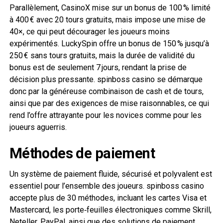
Parallèlement, CasinoX mise sur un bonus de 100 % limité
à 400 € avec 20 tours gratuits, mais impose une mise de
40×, ce qui peut décourager les joueurs moins
expérimentés. LuckySpin offre un bonus de 150 % jusqu’à
250 € sans tours gratuits, mais la durée de validité du
bonus est de seulement 7 jours, rendant la prise de
décision plus pressante. spinboss casino se démarque
donc par la généreuse combinaison de cash et de tours,
ainsi que par des exigences de mise raisonnables, ce qui
rend l’offre attrayante pour les novices comme pour les
joueurs aguerris.
Méthodes de paiement
Un système de paiement fluide, sécurisé et polyvalent est
essentiel pour l’ensemble des joueurs. spinboss casino
accepte plus de 30 méthodes, incluant les cartes Visa et
Mastercard, les porte‑feuilles électroniques comme Skrill,
Neteller, PayPal, ainsi que des solutions de paiement