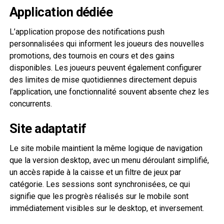
Application dédiée
L’application propose des notifications push
personnalisées qui informent les joueurs des nouvelles
promotions, des tournois en cours et des gains
disponibles. Les joueurs peuvent également configurer
des limites de mise quotidiennes directement depuis
l’application, une fonctionnalité souvent absente chez les
concurrents.
Site adaptatif
Le site mobile maintient la même logique de navigation
que la version desktop, avec un menu déroulant simplifié,
un accès rapide à la caisse et un filtre de jeux par
catégorie. Les sessions sont synchronisées, ce qui
signifie que les progrès réalisés sur le mobile sont
immédiatement visibles sur le desktop, et inversement.