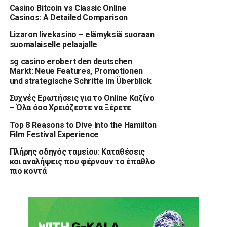
Casino Bitcoin vs Classic Online
Casinos: A Detailed Comparison
Lizaron livekasino – elämyksiä suoraan
suomalaiselle pelaajalle
sg casino erobert den deutschen
Markt: Neue Features, Promotionen
und strategische Schritte im Überblick
Συχνές Ερωτήσεις για το Online Καζίνο
– Όλα όσα Χρειάζεστε να Ξέρετε
Top 8 Reasons to Dive Into the Hamilton
Film Festival Experience
Πλήρης οδηγός ταμείου: Καταθέσεις
και αναλήψεις που φέρνουν το έπαθλο
πιο κοντά