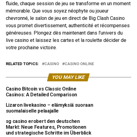
fluide, chaque session de jeu se transforme en un moment
mémorable. Que vous soyez néophyte ou joueur
chevronné, le salon de jeu en direct de Big Clash Casino
vous promet divertissement, authenticité et récompenses
généreuses. Plongez dès maintenant dans l’univers du
live casino et laissez les cartes et la roulette décider de
votre prochaine victoire.
RELATED TOPICS:
CASINO
CASINO ONLINE
YOU MAY LIKE
Casino Bitcoin vs Classic Online
Casinos: A Detailed Comparison
Lizaron livekasino – elämyksiä suoraan
suomalaiselle pelaajalle
sg casino erobert den deutschen
Markt: Neue Features, Promotionen
und strategische Schritte im Überblick